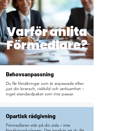
Varför anlita
Förmedlare?
Behovsanpassning
Du får försäkringar som är anpassade efter
just din bransch, riskbild och verksamhet –
inget standardpaket som inte passar.
Opartisk rådgivning
Förmedlaren står på din sida – inte
försäkringsbolagets. Det innebär att du får