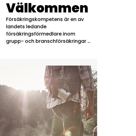
Välkommen
Försäkringskompetens är en av 
landets ledande 
försäkringsförmedlare inom 
grupp- och branschförsäkringar 
samt riskhantering. 
Försäkringskompetens är 
medlemmar i Svenska 
försäkringsförmedlares förening 
(SFM), branschorganisationen för 
professionellt verksamma 
försäkringsförmedlare. Vi är även 
licensierade hos InsureSec och 
godkända av och registrerade 
hos Finansinspektionen.