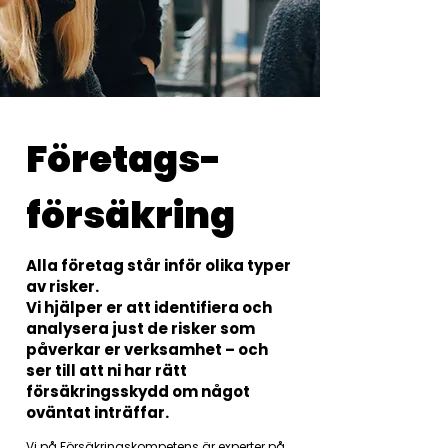
Företags-
försäkring
Alla företag står inför olika typer
av risker.
Vi hjälper er att identifiera och
analysera just de risker som
påverkar er verksamhet – och
ser till att ni har rätt
försäkringsskydd om något
oväntat inträffar.
Vi på Försäkringskompetens är experter på