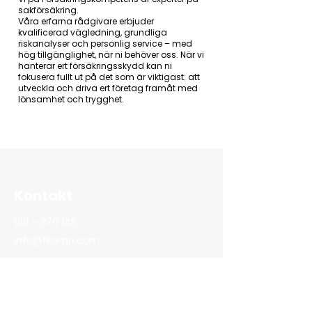
sakförsäkring.
Våra erfarna rådgivare erbjuder
kvalificerad vägledning, grundliga
riskanalyser och personlig service – med
hög tillgänglighet, när ni behöver oss. När vi
hanterar ert försäkringsskydd kan ni
fokusera fullt ut på det som är viktigast: att
utveckla och driva ert företag framåt med
lönsamhet och trygghet.
Kontakt
018 - 370 145
info@fkomp.com
Stålgatan 20
754 50 Uppsala
Sekretesspolicy