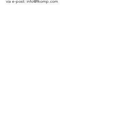
via e-post:
info@fkomp.com
Kontakt
018 - 370 145
info@fkomp.com
Stålgatan 20
754 50 Uppsala
Sekretesspolicy
Cookiepolicy
Privacypolicy